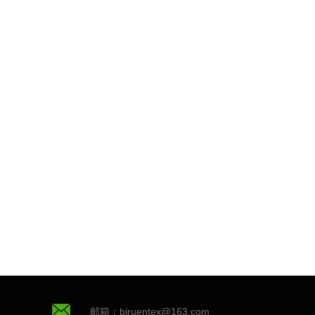
邮箱：bjruentex@163.com