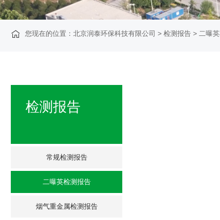
您现在的位置：
北京润泰环保科技有限公司
>
检测报告
>
二曝英
检测报告
常规检测报告
二曝英检测报告
烟气重金属检测报告