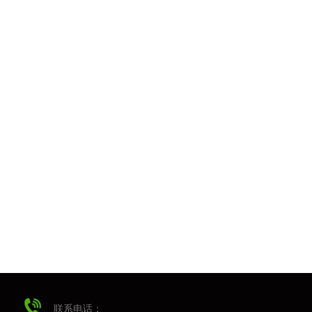
联系电话：