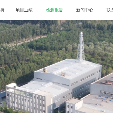
支持
项目业绩
检测报告
新闻中心
联