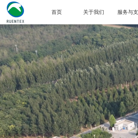
首页
关于我们
服务与