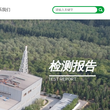
系我们
检测报告
TEST REPORT